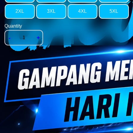
2XL
3XL
4XL
5XL
Quantity
-
+