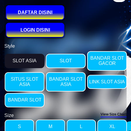
DAFTAR DISINI
LOGIN DISINI
Style
BANDAR SLOT
SLOT ASIA
SLOT
GACOR
SITUS SLOT
BANDAR SLOT
LINK SLOT ASIA
ASIA
ASIA
BANDAR SLOT
View Size Chart
Size
S
M
L
XL