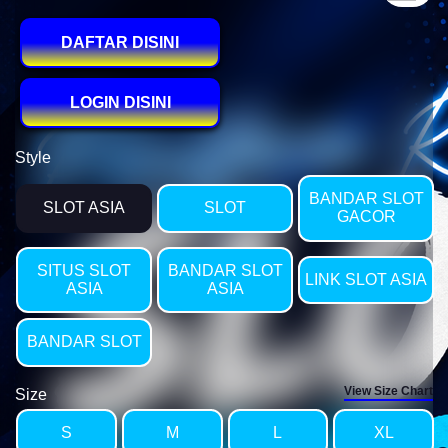
DAFTAR DISINI
LOGIN DISINI
Style
BANDAR SLOT
SLOT ASIA
SLOT
GACOR
SITUS SLOT
BANDAR SLOT
LINK SLOT ASIA
ASIA
ASIA
BANDAR SLOT
View Size Chart
Size
S
M
L
XL