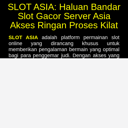
SLOT ASIA: Haluan Bandar
Slot Gacor Server Asia
Akses Ringan Proses Kilat
SLOT ASIA
adalah platform permainan slot
online yang dirancang khusus untuk
memberikan pengalaman bermain yang optimal
bagi para penggemar judi. Dengan akses yang
ringan dan proses pendaftaran yang cepat,
Anda dapat segera menikmati berbagai
permainan slot gacor yang ditawarkan. Server
Asia yang kami gunakan memastikan bahwa
Anda akan mendapatkan koneksi yang stabil
dan cepat, sehingga setiap putaran slot dapat
dilakukan tanpa hambatan. Dengan antarmuka
yang ramah pengguna, baik pemula maupun
pemain berpengalaman dapat dengan mudah
menavigasi dan menemukan permainan favorit
mereka.