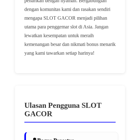
penarikan dengan nyaman. Bergabunglah
dengan komunitas kami dan rasakan sendiri
mengapa SLOT GACOR menjadi pilihan
utama para penggemar slot di Asia. Jangan
lewatkan kesempatan untuk meraih
kemenangan besar dan nikmati bonus menarik
yang kami tawarkan setiap harinya!
Ulasan Pengguna SLOT
GACOR