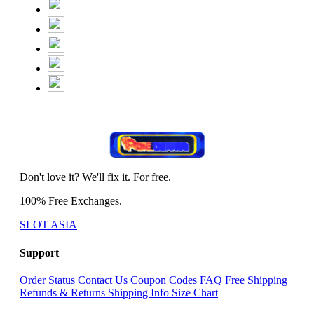
Don't love it? We'll fix it. For free.
100% Free Exchanges.
SLOT ASIA
Support
Order Status
Contact Us
Coupon Codes
FAQ
Free Shipping
Refunds & Returns
Shipping Info
Size Chart