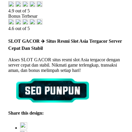
4.9 out of 5
Bonus Terbesar
4.6 out of 5
SLOT GACOR ✈️ Situs Resmi Slot Asia Tergacor Server
Cepat Dan Stabil
Akses SLOT GACOR situs resmi slot Asia tergacor dengan
server cepat dan stabil. Nikmati game terlengkap, transaksi
aman, dan bonus melimpah setiap hari!
Share this design: