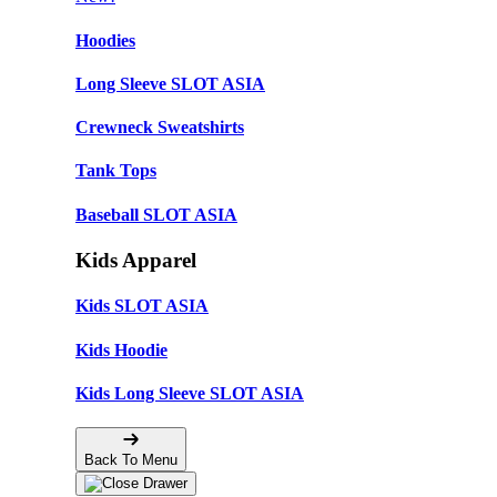
Hoodies
Long Sleeve SLOT ASIA
Crewneck Sweatshirts
Tank Tops
Baseball SLOT ASIA
Kids Apparel
Kids SLOT ASIA
Kids Hoodie
Kids Long Sleeve SLOT ASIA
Back To Menu