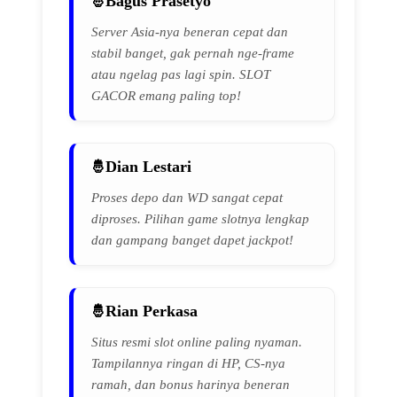
Bagus Prasetyo
Server Asia-nya beneran cepat dan
stabil banget, gak pernah nge-frame
atau ngelag pas lagi spin. SLOT
GACOR emang paling top!
Dian Lestari
Proses depo dan WD sangat cepat
diproses. Pilihan game slotnya lengkap
dan gampang banget dapet jackpot!
Rian Perkasa
Situs resmi slot online paling nyaman.
Tampilannya ringan di HP, CS-nya
ramah, dan bonus harinya beneran