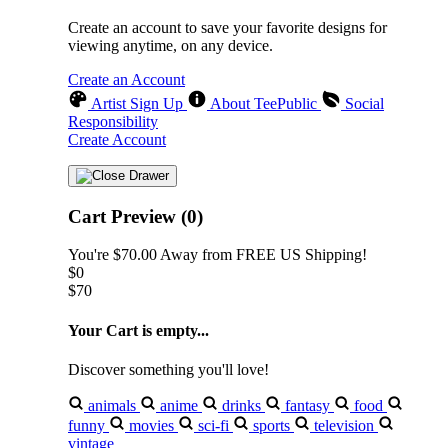
Create an account to save your favorite designs for
viewing anytime, on any device.
Create an Account
Artist Sign Up
About TeePublic
Social
Responsibility
Create Account
Cart Preview (0)
You're
$70.00
Away from
FREE US Shipping!
$0
$70
Your Cart is empty...
Discover something you'll love!
animals
anime
drinks
fantasy
food
funny
movies
sci-fi
sports
television
vintage