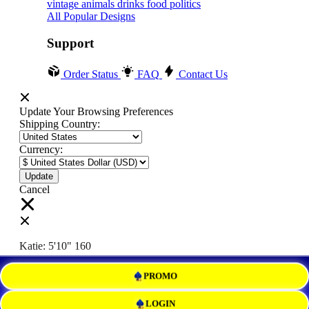
vintage
animals
drinks
food
politics
All Popular Designs
Support
Order Status
FAQ
Contact Us
Update Your Browsing Preferences
Shipping Country:
Currency:
Cancel
Katie:
5'10"
160
PROMO
Select your person:
Male
Female
LOGIN