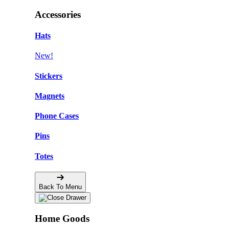
Accessories
Hats
New!
Stickers
Magnets
Phone Cases
Pins
Totes
Back To Menu
Home Goods