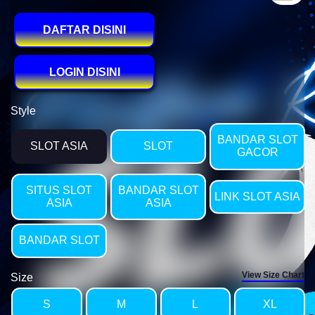
DAFTAR DISINI
LOGIN DISINI
Style
BANDAR SLOT
SLOT ASIA
SLOT
GACOR
SITUS SLOT
BANDAR SLOT
LINK SLOT ASIA
ASIA
ASIA
BANDAR SLOT
View Size Chart
Size
S
M
L
XL